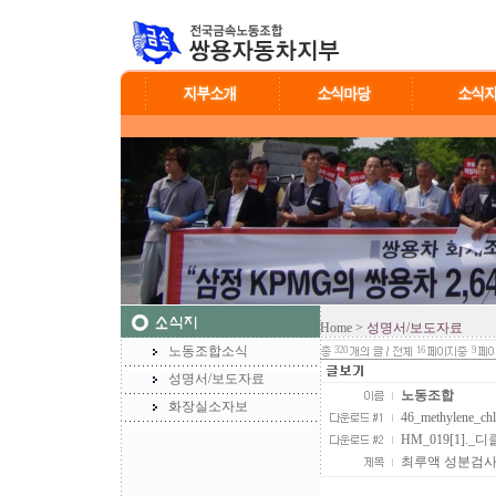
Home
> 성명서/보도자료
노동조합소식
320
16
9
성명서/보도자료
노동조합
화장실소자보
46_methylene_
HM_019[1]._디
최루액 성분검사