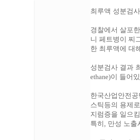
최루액 성분검사
경찰에서 살포한 
니 페트병이 찌
한 최루액에 대
성분검사 결과 최
ethane)이 들어
한국산업안전공단은 
스틱등의 용제로
지럼증을 일으킴
특히, 만성 노출