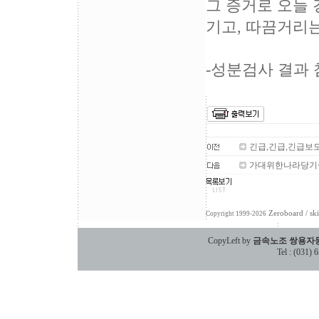
그 증거로 오늘
기고, 따끔거리는
-성분검사 결과
긴급,긴급,긴급보
가대위한나라당기습
Zeroboard
/ sk
Copyright 1999-2026
CopyLeft by
금속노조 쌍용자
Tel : (031)