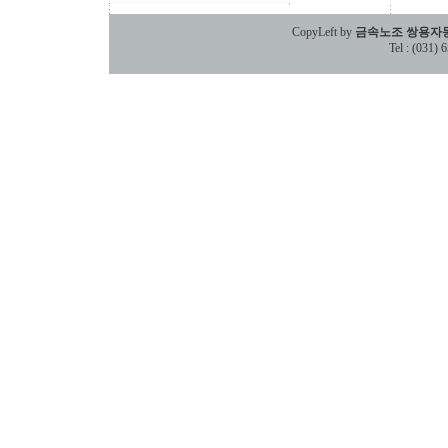
CopyLeft by
금속노조 쌍용자
Tel : (031)