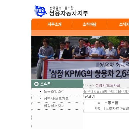
Home
> 성명서/보도자료
노동조합소식
320
16
9
성명서/보도자료
노동조합
화장실소자보
[보도자료]7월2
[보