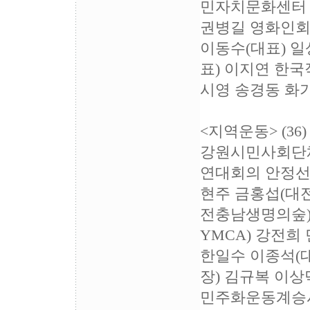
민자치문화센터 
권병길 영화인회
이동수(대표) 
표) 이지연 한
시영 송경동 화
<지역운동> (36)
강원시민사회단체
연대회의 안정선
현주 금홍섭(대
전충남생명의숲)
YMCA) 강전
한일수 이종석(
장) 김규복 이
민주화운동계승사