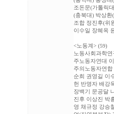
(홍익대) 홍성태
조돈문(가톨릭대)
(충북대) 박상환
조합 정진후(위
이수일 장혜옥 
<노동계> (59)
노동사회과학연구
주노동자연대 이
주의노동자연합 
순희 권영길 이
헌 반명자 배강
장백기 문공달 
진후 이상진 박흥
영 채규정 강승