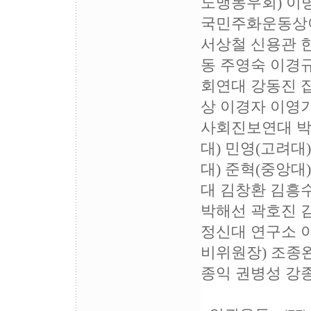
노맹동우회) 이
국민주화운동상이
서상철 신용관 
동 주영숙 이경
회연대 강동진 
상 이경자 이영
사회진보연대 박
대) 민영(고려대
대) 준혁(중앙
대 김창환 김흥
박해선 곽호진 
정신대 연구소 
비위원장) 조종
종익 권병성 강