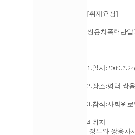
[취재요청]
쌍용차폭력탄압중
1.일시:2009.7.
2.장소:평택 쌍
3.참석:사회원로
4.취지
-정부와 쌍용차