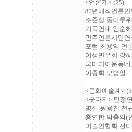
<언론계> (25)
80년해직언론인
조준상 동아투위
기독연대 임순혜
민주언론시민연합
포럼 최용익 언
여성민우회 강혜
국미디어운동네트
이종회 오병일
<문화예술계> (3
<꽃다지> 민정연
명신 원용진 전
총연합 박충의(
미술인협회 전미