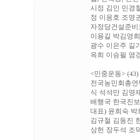
시정 김인 민경
정 이응호 조영
자정당건설준비모
이용길 박김영희
광수 이은주 길
옥희 이승필 염
<민중운동> (43)
전국농민회총연맹
식 석석만 김영
배행국 한국진보
대표) 윤희숙 
김규철 김동진 
상헌 장두석 조