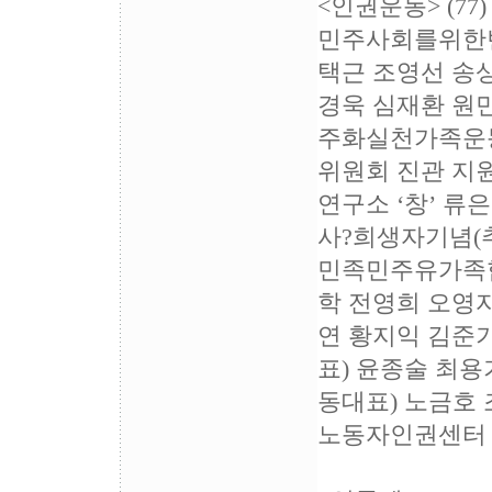
<인권운동> (77)
민주사회를위한변
택근 조영선 송
경욱 심재환 원
주화실천가족운동
위원회 진관 지
연구소 ‘창’ 
사?희생자기념(
민족민주유가족협
학 전영희 오영
연 황지익 김준
표) 윤종술 최용
동대표) 노금호
노동자인권센터 