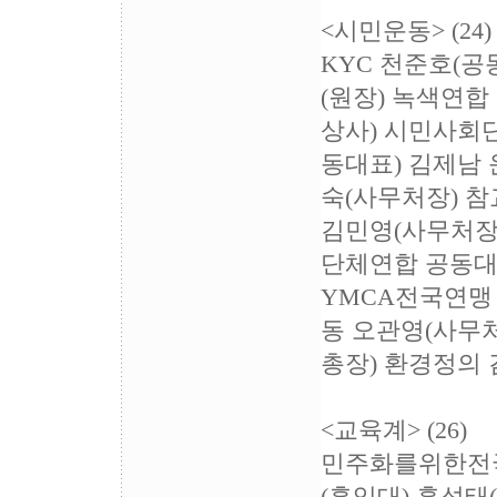
<시민운동> (24)
KYC 천준호(
(원장) 녹색연
상사) 시민사회
동대표) 김제남
숙(사무처장) 
김민영(사무처장
단체연합 공동대
YMCA전국연맹
동 오관영(사무
총장) 환경정의 
<교육계> (26)
민주화를위한전국