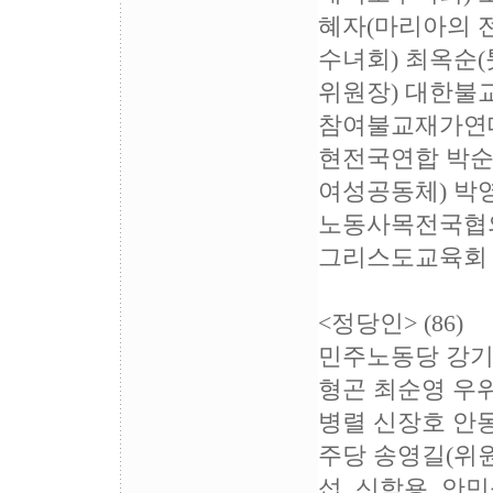
혜자(마리아의 
수녀회) 최옥순
위원장) 대한불
참여불교재가연대
현전국연합 박순
여성공동체) 박
노동사목전국협의
그리스도교육회
<정당인> (86)
민주노동당 강기
형곤 최순영 우
병렬 신장호 안
주당 송영길(위원
섭, 신학용, 안