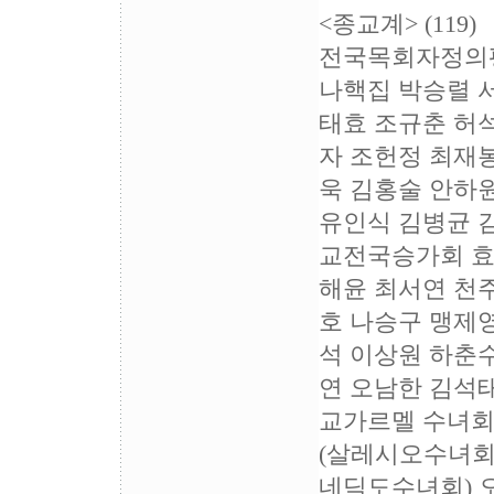
<종교계> (119)
전국목회자정의평
나핵집 박승렬 
태효 조규춘 허
자 조헌정 최재
욱 김홍술 안하
유인식 김병균 
교전국승가회 효
해윤 최서연 천
호 나승구 맹제
석 이상원 하춘
연 오남한 김석
교가르멜 수녀회
(살레시오수녀회
네딕도수녀회) 