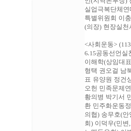
언(지역본부장)
실업극복단체연대
특별위원회 이충
(의장) 현장실
<사회운동> (113
6.15공동선언
이해학(상임대표
형택 권오걸 남
표 유양원 정건
오헌 민족문제연
황의병 박기서 
환 민주화운동정
의협) 송무호(
회) 이덕우(민