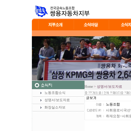
Home
> 성명서/보도자료
노동조합소식
320
16
9
성명서/보도자료
노동조합
화장실소자보
사회원로시국선언취재
취재요청>사회원