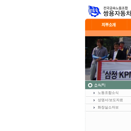
노동조합소식
성명서/보도자료
화장실소자보