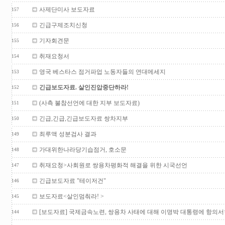
사제단미사 보도자료
157
긴급구제조치신청
156
기자회견문
155
취재요청서
154
영국 베스타스 점거파업 노동자들의 연대메세지
153
긴급보도자료. 살인진압중단하라!
152
(사측 불참선언에 대한 지부 보도자료)
151
긴급,긴급,긴급보도자료 쌍차지부
150
최루액 성분검사 결과
149
가대위한나라당기습점거, 호소문
148
취재요청>사회원로 쌍용차평화적 해결을 위한 시국선언
147
긴급보도자료 "테이저건"
146
보도자료<살인멈춰라! >
145
[보도자료] 국제금속노련, 쌍용차 사태에 대해 이명박 대통령에 항의서
144