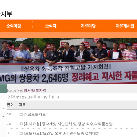
Home
> 성명서/보도자료
320
16
9
긴급보도자료
160
[취재요청] 종교계및 시민단체 및 정당 식수,의약품전달
159
[보도자료]7월29일 오후 3시 민주노총 결의대회