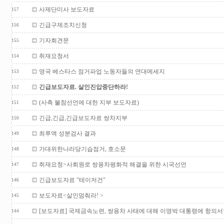
사제단미사 보도자료
157
긴급구제조치신청
156
기자회견문
155
취재요청서
154
영국 베스타스 점거파업 노동자들의 연대메세지
153
긴급보도자료. 살인진압중단하라!
152
(사측 불참선언에 대한 지부 보도자료)
151
긴급,긴급,긴급보도자료 쌍차지부
150
최루액 성분검사 결과
149
가대위한나라당기습점거, 호소문
148
취재요청>사회원로 쌍용차평화적 해결을 위한 시국선언
147
긴급보도자료 "테이저건"
146
보도자료<살인멈춰라! >
145
[보도자료] 국제금속노련, 쌍용차 사태에 대해 이명박 대통령에 항의서
144