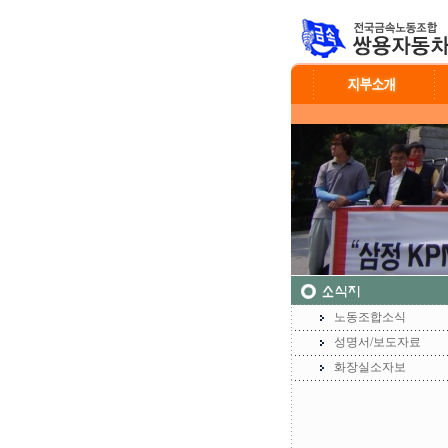
노동조합소식
성명서/보도자료
화장실소자보