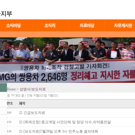
Home
> 성명서/보도자료
320
16
9
긴급보도자료
160
[취재요청] 종교계및 시민단체 및 정당 식수,의약품전달
159
[보도자료]7월29일 오후 3시 민주노총 결의대회
158