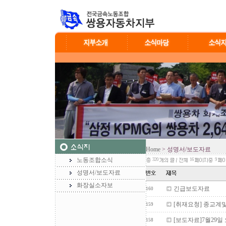
Home
> 성명서/보도자료
노동조합소식
320
16
9
성명서/보도자료
화장실소자보
긴급보도자료
160
[취재요청] 종교계
159
[보도자료]7월29일
158