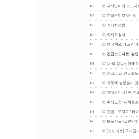
사제단미사 보도자
157
긴급구제조치신청
156
기자회견문
155
취재요청서
154
영국 베스타스 점
153
긴급보도자료. 살
152
(사측 불참선언에 
151
긴급,긴급,긴급보
150
최루액 성분검사 결
149
가대위한나라당기습
148
취재요청>사회원로
147
긴급보도자료 "테이
146
보도자료<살인멈춰라
145
[보도자료] 국제금
144