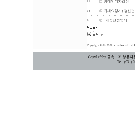
범대위기자회견
63
취재요청서) 정신건
62
3개종단성명서
61
Zeroboard
/ sk
Copyright 1999-2026
CopyLeft by
금속노조 쌍용자
Tel : (031)