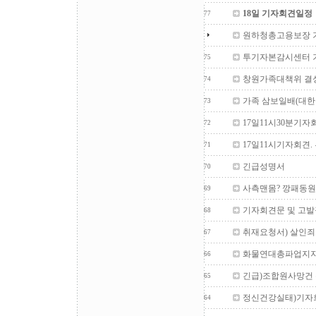
18일 기자회견일정
77
원하청총고용보장 
투기자본감시센터 
75
창원가족대책위 결성기
74
가족 삼보일배(대한
73
17일11시30분기자
72
17일11시기자회견
71
긴급성명서
70
사측맨몸? 깡패동원
69
기자회견문 및 고발
68
취재요청서) 살인죄
67
화물연대총파업지지
66
긴급)조합원사망건
65
정신건강실태)기자
64