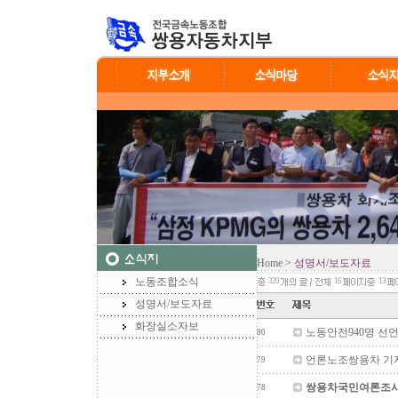
Home
> 성명서/보도자료
노동조합소식
320
16
13
성명서/보도자료
화장실소자보
노동안전940명 선
80
언론노조쌍용차 기
79
쌍용차국민여론조사발
78