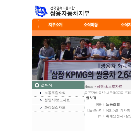
Home
> 성명서/보도자료
노동조합소식
320
16
13
성명서/보도자료
노동조합
화장실소자보
6월15일_기자회견
취재요청서) 살인