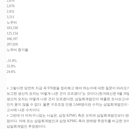
2,670
2,670
2,931
3,511
노무비
183,530
125,154
166,197
207,026
노무비 증가율
-31.8%
32.8%
24.6%
○ 그렇다면 당연히 지금 꼭 976명을 정리해고 해야 하는지에 대한 질문이 따라
보고한 생산직 숫자는 어떻게 나온 건지 모르겠다”는 것이다.(한겨레신문 6월 1
생산직 숫자는 어떻게 나온 건지 모르겠다면, 삼일회계법인이 제출한 조사보고서
인지 묻지 않을 수 없다. 물론 구조조정 인원 2,646명이란 수치는 삼일회계법인이
고서에 나온 수치이다.
○ 그런데 더 어처구니없는 사실은, 삼정 KPMG 측은 오히려 삼일회계법인보다 
점이다. 아래 표는 삼일회계법인과 삼정 KPMG 측의 판매량 추정치를 비교한 것이다
삼일회계법인 추정량이다.