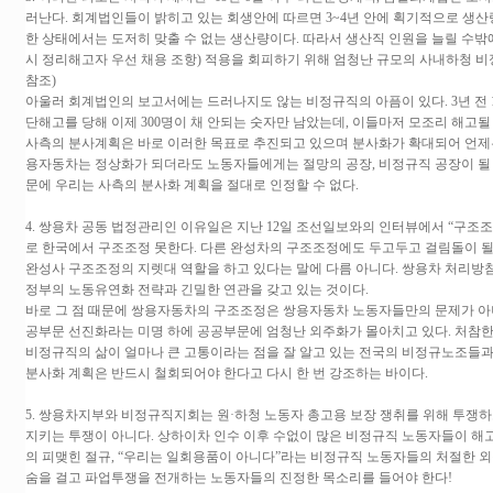
러난다. 회계법인들이 밝히고 있는 회생안에 따르면 3~4년 안에 획기적으로 생산량
한 상태에서는 도저히 맞출 수 없는 생산량이다. 따라서 생산직 인원을 늘릴 수밖에
시 정리해고자 우선 채용 조항) 적용을 회피하기 위해 엄청난 규모의 사내하청 비
참조)
아울러 회계법인의 보고서에는 드러나지도 않는 비정규직의 아픔이 있다. 3년 전 
단해고를 당해 이제 300명이 채 안되는 숫자만 남았는데, 이들마저 모조리 해고될
사측의 분사계획은 바로 이러한 목표로 추진되고 있으며 분사화가 확대되어 언제
용자동차는 정상화가 되더라도 노동자들에게는 절망의 공장, 비정규직 공장이 될 
문에 우리는 사측의 분사화 계획을 절대로 인정할 수 없다.
4. 쌍용차 공동 법정관리인 이유일은 지난 12일 조선일보와의 인터뷰에서 “구조
로 한국에서 구조조정 못한다. 다른 완성차의 구조조정에도 두고두고 걸림돌이 될
완성사 구조조정의 지렛대 역할을 하고 있다는 말에 다름 아니다. 쌍용차 처리방
정부의 노동유연화 전략과 긴밀한 연관을 갖고 있는 것이다.
바로 그 점 때문에 쌍용자동차의 구조조정은 쌍용자동차 노동자들만의 문제가 아니
공부문 선진화라는 미명 하에 공공부문에 엄청난 외주화가 몰아치고 있다. 처참한
비정규직의 삶이 얼마나 큰 고통이라는 점을 잘 알고 있는 전국의 비정규노조들
분사화 계획은 반드시 철회되어야 한다고 다시 한 번 강조하는 바이다.
5. 쌍용차지부와 비정규직지회는 원·하청 노동자 총고용 보장 쟁취를 위해 투쟁
지키는 투쟁이 아니다. 상하이차 인수 이후 수없이 많은 비정규직 노동자들이 해고
의 피맺힌 절규, “우리는 일회용품이 아니다”라는 비정규직 노동자들의 처절한 외
숨을 걸고 파업투쟁을 전개하는 노동자들의 진정한 목소리를 들어야 한다!