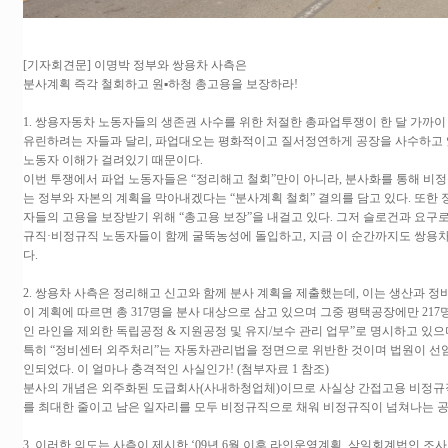
[기자회견문] 이명박 정부와 쌍용차 사측은
분사계획 즉각 철회하고 원▪하청 총고용을 보장하라!
1. 쌍용자동차 노동자들의 생존권 사수를 위한 처절한 총파업투쟁이 한 달 가까
유린하려는 자들과 달리, 파업대오는 평화적이고 질서정연하게 공장을 사수하고 있
노동자 이해가 걸려있기 때문이다.
이번 투쟁에서 파업 노동자들은 “정리해고 철회”만이 아니라, 분사화를 통해 
는 정부와 자본의 계획을 막아내겠다는 “분사계획 철회” 결의를 담고 있다. 또한
자들의 고용을 보장받기 위해 “총고용 보장”을 내걸고 있다. 그저 슬로건과 요구
규직·비정규직 노동자들이 함께 굴뚝농성에 돌입하고, 지금 이 순간까지도 쌍
다.
2. 쌍용차 사측은 정리해고 신고와 함께 분사 계획을 제출했는데, 이는 생산과 
이 계획에 따르면 총 317명을 분사 대상으로 삼고 있으며 그중 평택공장에만 217
인 라인을 제외한 독립공정 & 지원공정 및 유지/보수 관리 업무”로 명시하고 있으
특히 “정비센터 외주처리”는 자동차관리법을 정면으로 위반한 것이며 법원이 선
인되었다. 이 얼마나 충격적인 사실인가! (첨부자료 1 참조)
분사의 개념은 외주화된 도급회사(사내하청업체)이므로 사실상 간접고용 비정규직
를 최대한 줄이고 남은 일자리를 모두 비정규직으로 채워 비정규직이 넘쳐나는 공
3. 이러한 의도는 사측이 제시한 ‘09년 6월 이후 라인운영계획, 삼일회계법인 조