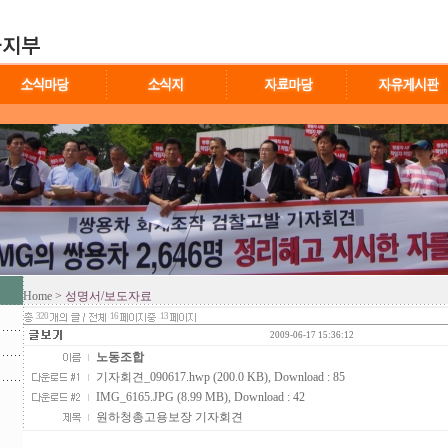
Home
> 성명서/보도자료
320
16
13
2009-06-17 15:36:12
노동조합
기자회견_090617.hwp (200.0 KB)
, Download : 85
IMG_6165.JPG (8.99 MB)
, Download : 42
원하청총고용보장 기자회견