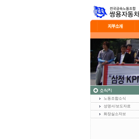
노동조합소식
성명서/보도자료
화장실소자보