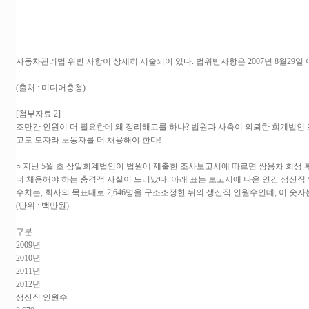
자동차관리법 위반 사항이 상세히 서술되어 있다. 법위반사항은 2007년 8월29일
(출처 : 미디어충청)
[첨부자료 2]
조만간 인원이 더 필요한데 왜 정리해고를 하나? 법원과 사측이 의뢰한 회계법
고도 모자라 노동자를 더 채용해야 한다!
○ 지난 5월 초 삼일회계법인이 법원에 제출한 조사보고서에 따르면 쌍용차 회생 후
더 채용해야 하는 충격적 사실이 드러났다. 아래 표는 보고서에 나온 연간 생산직 인
수치는, 회사의 목표대로 2,646명을 구조조정한 뒤의 생산직 인원수인데, 이 숫자는 
(단위 : 백만원)
구분
2009년
2010년
2011년
2012년
생산직 인원수