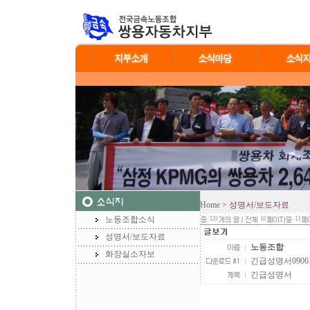
Home
> 성명서/보도자료
노동조합소식
320
16
13
성명서/보도자료
노동조합
화장실소자보
긴급성명서090615.
긴급성명서