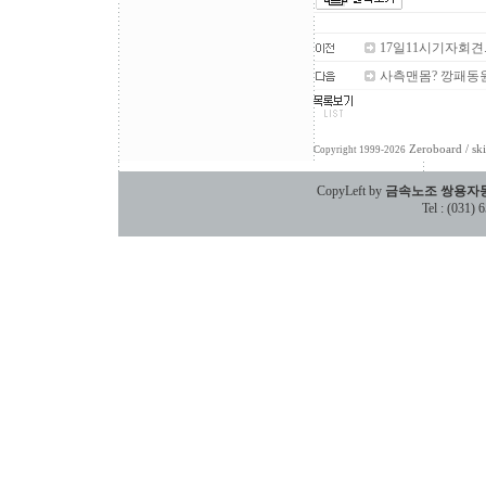
17일11시기자회견
사측맨몸? 깡패동
Zeroboard
/ sk
Copyright 1999-2026
CopyLeft by
금속노조 쌍용자
Tel : (031)