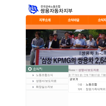
Home
> 성명서/보도자료
노동조합소식
320
16
13
성명서/보도자료
노동조합
화장실소자보
창원가족대책위 결