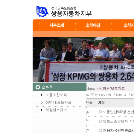
Home
> 성명서/보도자료
노동조합소식
320
16
13
성명서/보도자료
화장실소자보
노동안전940명 선
80
언론노조쌍용차 기
79
쌍용차국민여론조사발
78