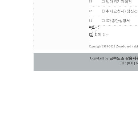
범대위기자회견
63
취재요청서) 정신건
62
3개종단성명서
61
Zeroboard
/ sk
Copyright 1999-2026
CopyLeft by
금속노조 쌍용자
Tel : (031)