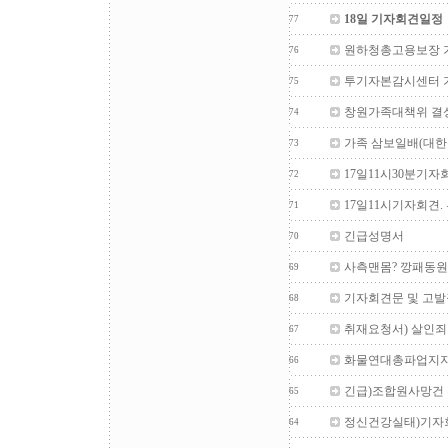
18일 기자회견일정
77
원하청총고용보장 
76
투기자본감시센터 
75
창원가족대책위 결성기
74
가족 삼보일배(대한
73
17일11시30분기자
72
17일11시기자회견
71
긴급성명서
70
사측맨몸? 깡패동원
69
기자회견문 및 고발
68
취재요청서) 살인죄
67
화물연대총파업지지
66
긴급)조합원사망건
65
정신건강실태)기자
64