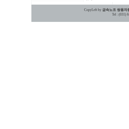
CopyLeft by
금속노조 쌍용자
Tel : (031)