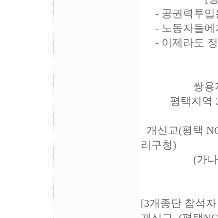
- 공권력투입은
- 노동자들에게
- 이제라도 정
200
쌍용자동차문
평택지역 3개
개신교(평택 NC
리구청)
(가나다
[3개종단 참석자