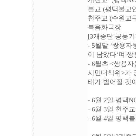
개신교 (평
불교 (평택
천주교 (수원
복음화국장
[3개종단 공동
- 5월말 ‘쌍
이 남았다’며 
- 6월초 <쌍
시민대책위>가 
태가 벌어질 것
- 6월 2일 평택N
- 6월 3일 천
- 6월 4일 평