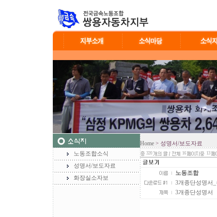
Home
> 성명서/보도자료
노동조합소식
320
16
13
성명서/보도자료
노동조합
화장실소자보
3개종단성명서_수정.
3개종단성명서