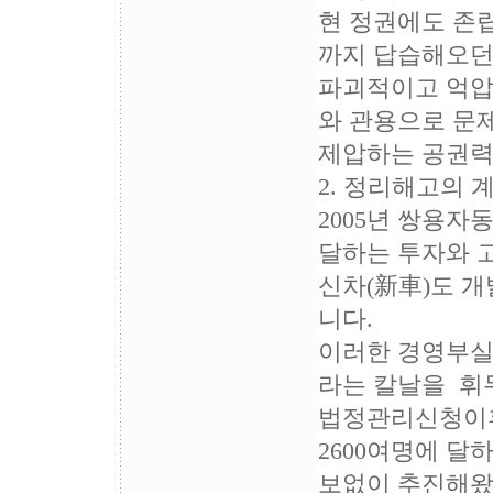
현 정권에도 존립
까지 답습해오던
파괴적이고 억압
와 관용으로 문
제압하는 공권력
2. 정리해고의 
2005년 쌍용자
달하는 투자와 
신차(新車)도 
니다.
이러한 경영부실
라는 칼날을 휘
법정관리신청이후
2600여명에 
보없이 추진해왔