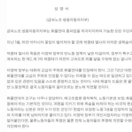
성 명 서
(금속노조 쌍용자동차지부)
금속노조 쌍용자동차지부는 화물연대 총파업을 적극지지하며 가능한 모든 수단과 
지난 5월, 하얀 아카시아 꽃잎이 떨어져야 할 곳에 박종태 열사의 아까운 생목숨이
박종태 열사의 죽음은 이명박 정부의 반노동 정책이 낳은 타살이며, 정부가 특
계속되는 한 제2, 제 3의 박종태가 여전히 고속도로 위를 달릴 수밖에 없는 끝나
이명박 정부는 대화와 교섭의 주체로 화물연대를 인정해야 한다. 그간 7년간 대
화물연대를 교섭의 주체로 인정할 수 없다는 이해할 수 없는 태도로 일관하고 있다
업과 깊은 관련이 있음을 스스로 증명하고 있는 것이다. 사태 해결의 도움은 못
반 노동정책은 결국 노동자들의 끓어오르는 분노에 직면할 것이다.
화물연대의 요구는 너무나 정당하다. 해고조합원 원직복직, 노동기본권 보장, 화물
용해야 하는 기본적인 것이다. 30원을 지키기 위해 목숨을 바쳐야 하는 비극적 
노동자라는 신분은 과연 누가 만든 건인가! 헌법이 보장한 노동 3권을 인정하지
와 지위를 더욱 낭떠러지로 몰아가고 있다. 이명박 정부가 개인사업자라는 미명
밀어붙인다면, 물류노동자들의 투쟁은 물론 전체 노동자들의 투쟁에 직면할 수밖
각인해야 한다.