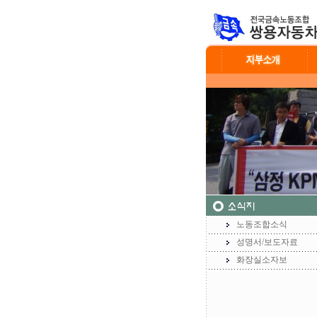
노동조합소식
성명서/보도자료
화장실소자보