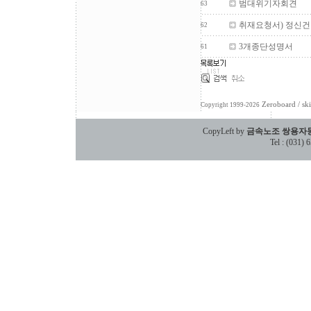
범대위기자회견
63
취재요청서) 정신건
62
3개종단성명서
61
Zeroboard
/ sk
Copyright 1999-2026
CopyLeft by
금속노조 쌍용자
Tel : (031)