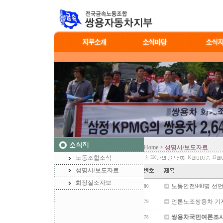
Home
> 성명서/보도자료
노동조합소식
320
16
13
성명서/보도자료
화장실소자보
노동안전940명 선
80
언론노조쌍용차 기
79
쌍용차국민여론조사발
78