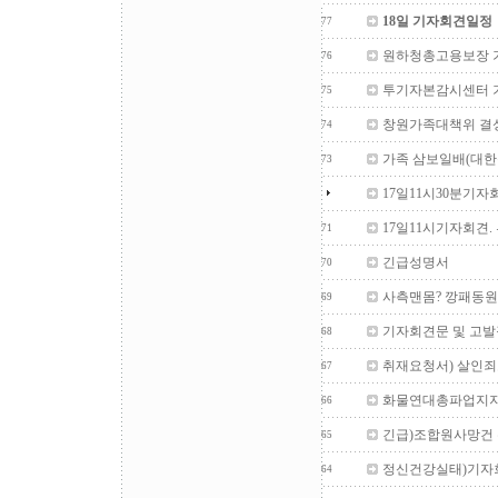
18일 기자회견일정
77
원하청총고용보장 
76
투기자본감시센터 
75
창원가족대책위 결성기
74
가족 삼보일배(대한
73
17일11시30분기자
17일11시기자회견
71
긴급성명서
70
사측맨몸? 깡패동원
69
기자회견문 및 고발
68
취재요청서) 살인죄
67
화물연대총파업지지
66
긴급)조합원사망건
65
정신건강실태)기자
64