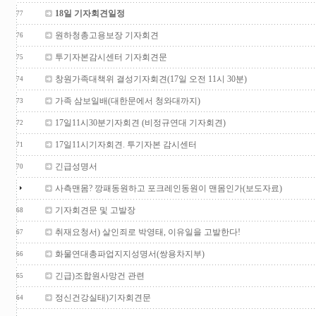
18일 기자회견일정
77
원하청총고용보장 기자회견
76
투기자본감시센터 기자회견문
75
창원가족대책위 결성기자회견(17일 오전 11시 30분)
74
가족 삼보일배(대한문에서 청와대까지)
73
17일11시30분기자회견 (비정규연대 기자회견)
72
17일11시기자회견. 투기자본 감시센터
71
긴급성명서
70
사측맨몸? 깡패동원하고 포크레인동원이 맨몸인가(보도자료)
기자회견문 및 고발장
68
취재요청서) 살인죄로 박영태, 이유일을 고발한다!
67
화물연대총파업지지성명서(쌍용차지부)
66
긴급)조합원사망건 관련
65
정신건강실태)기자회견문
64