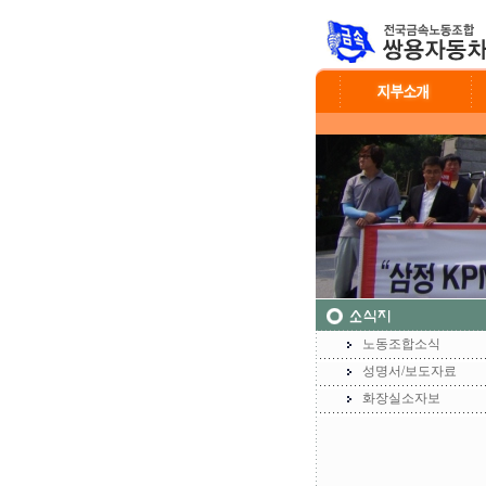
노동조합소식
성명서/보도자료
화장실소자보