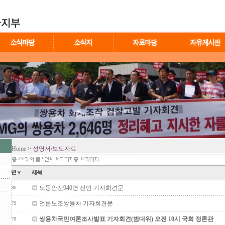
Home
> 성명서/보도자료
320
16
13
노동안전940명 선언 기자회견문
80
언론노조쌍용차 기자회견문
79
쌍용차국민여론조사발표 기자회견(범대위) 오전 10시 국회 정론관
78