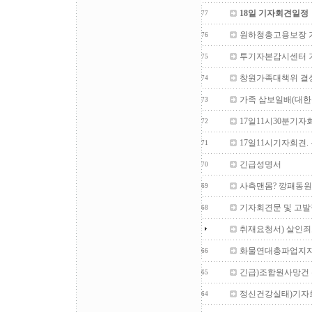
18일 기자회견일정
77
원하청총고용보장 
76
투기자본감시센터 
75
창원가족대책위 결성기
74
가족 삼보일배(대한
73
17일11시30분기자
72
17일11시기자회견
71
긴급성명서
70
사측맨몸? 깡패동원
69
기자회견문 및 고발
68
취재요청서) 살인죄
화물연대총파업지지
66
긴급)조합원사망건
65
정신건강실태)기자
64