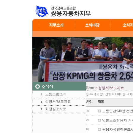
Home
> 성명서/보도자료
노동조합소식
320
16
13
성명서/보도자료
화장실소자보
노동안전940명 선
80
언론노조쌍용차 기
79
쌍용차국민여론조사발
78