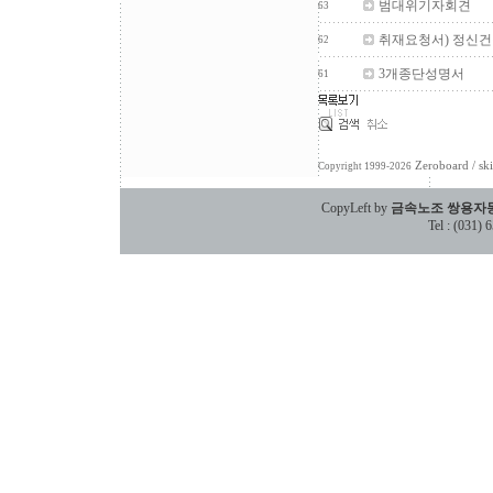
범대위기자회견
63
취재요청서) 정신건
62
3개종단성명서
61
Zeroboard
/ sk
Copyright 1999-2026
CopyLeft by
금속노조 쌍용자
Tel : (031)