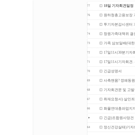
18일 기자회견일정
77
원하청총고용보장 
76
투기자본감시센터 
75
창원가족대책위 결성기
74
가족 삼보일배(대한
73
17일11시30분기자
72
17일11시기자회견
71
긴급성명서
70
사측맨몸? 깡패동원
69
기자회견문 및 고발
68
취재요청서) 살인죄
67
화물연대총파업지지
66
긴급)조합원사망건
정신건강실태)기자
64