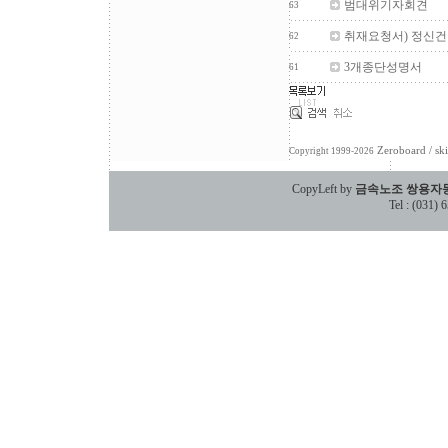
범대위기자회견
63
취재요청서) 정신건
62
3개종단성명서
61
Zeroboard
/ sk
Copyright 1999-2026
CopyLeft by
금속노조 쌍용자
Tel : (031)