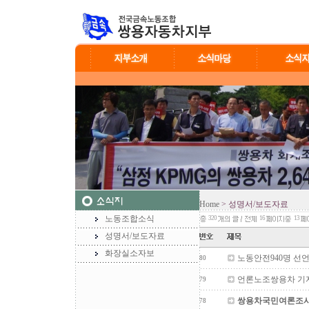
Home
> 성명서/보도자료
노동조합소식
320
16
13
성명서/보도자료
화장실소자보
노동안전940명 선
80
언론노조쌍용차 기
79
쌍용차국민여론조사발
78