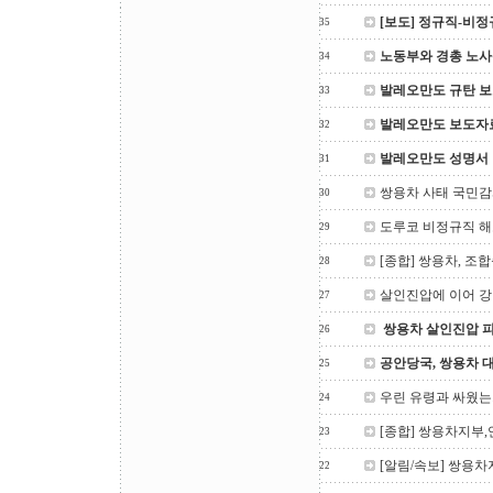
[보도] 정규직-비
35
노동부와 경총 노사
34
발레오만도 규탄 
33
발레오만도 보도자
32
발레오만도 성명서
31
쌍용차 사태 국민
30
도루코 비정규직 해
29
[종합] 쌍용차, 조
28
살인진압에 이어 강
27
쌍용차 살인진압 
26
공안당국, 쌍용차 
25
우린 유령과 싸웠는
24
[종합] 쌍용차지부
23
[알림/속보] 쌍용차
22