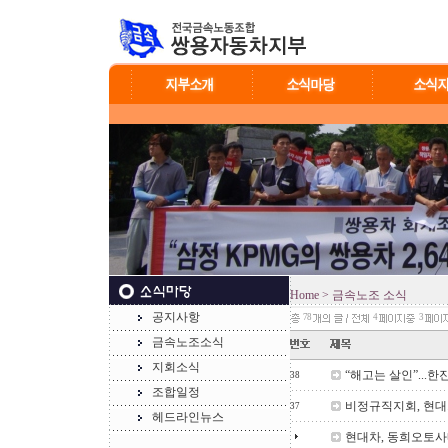
Home
> 금속노조 소식
공지사항
78
4
3
금속노조소식
지회소식
“해고는 살인”...
38
조합일정
비정규직지회, 현대
37
헤드라인뉴스
현대차, 동희오토사