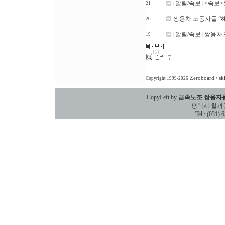
[알림/속보] <속보
21
쌍용차 노동자들 “
20
[알림/속보] 쌍용
19
Zeroboard
/ sk
Copyright 1999-2026
CopyLeft by
금속노조 쌍용자
평택시 칠괴동 588
Tel : (031)