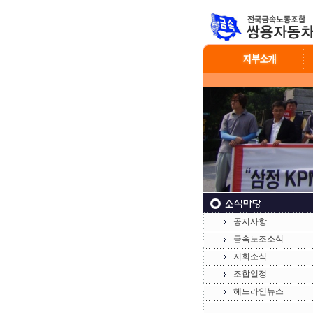
공지사항
금속노조소식
지회소식
조합일정
헤드라인뉴스