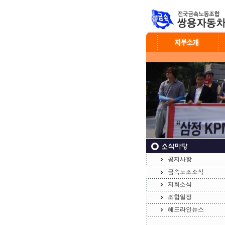
공지사항
금속노조소식
지회소식
조합일정
헤드라인뉴스