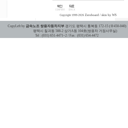
Zeroboard
/ skin by
WS
Copyright 1999-2026
CopyLeft by
금속노조 쌍용자동차지부
경기도 평택시 통복동 172-15 (우450-040)
평택시 칠괴동 588-2 상가A동 104호(쌍용차 거점사무실)
Tel : (031) 651-4471~2 / Fax : (031) 654-4472