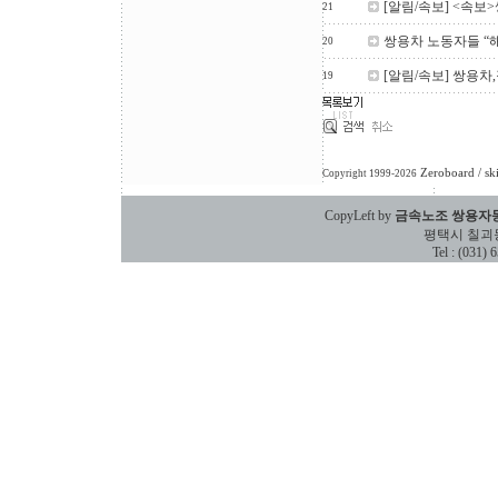
[알림/속보] <속보
21
쌍용차 노동자들 “
20
[알림/속보] 쌍용
19
Zeroboard
/ sk
Copyright 1999-2026
CopyLeft by
금속노조 쌍용자
평택시 칠괴동 588
Tel : (031)