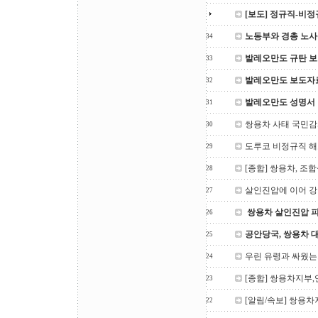
[보도] 정규직-비
노동부와 경총 노사
34
발레오만도 규탄 
33
발레오만도 보도자
32
발레오만도 성명서
31
쌍용차 사태 국민
30
도루코 비정규직 해
29
[종합] 쌍용차, 조
28
살인진압에 이어 강
27
쌍용차 살인진압 
26
공안당국, 쌍용차 
25
우린 유령과 싸웠는
24
[종합] 쌍용차지부
23
[알림/속보] 쌍용차
22