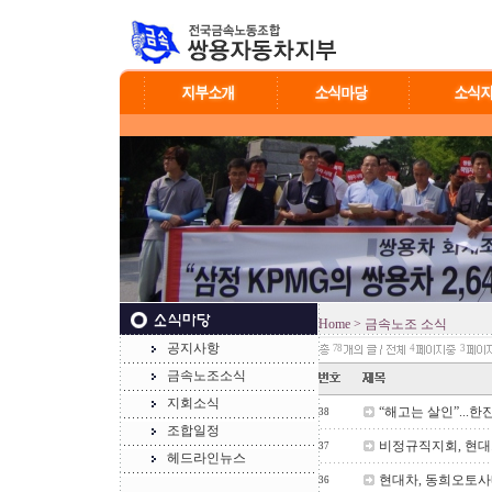
Home
> 금속노조 소식
공지사항
78
4
3
금속노조소식
지회소식
“해고는 살인”...
38
조합일정
비정규직지회, 현대
37
헤드라인뉴스
현대차, 동희오토사
36