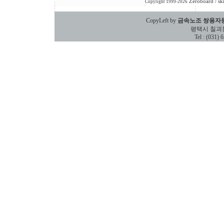
Zeroboard
/ sk
Copyright 1999-2026
CopyLeft by
금속노조 쌍용자
평택시 칠괴동 588
Tel : (031)