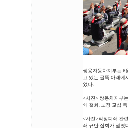
쌍용자동차지부는 6월
고 있는 굴뚝 아래에
었다.
<사진> 쌍용차지부는
쇄 철회, 노정 교섭 
<사진>직장폐쇄 관련
쇄 규탄 집회가 열렸다