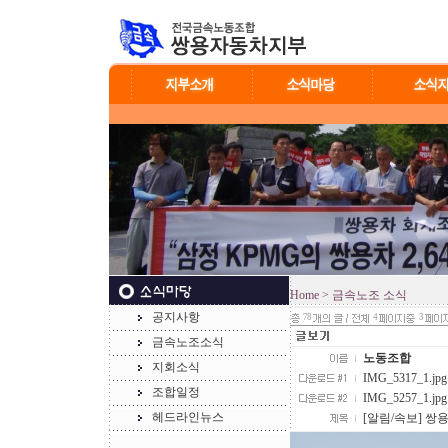
Home
> 금속노조 소식
공지사항
78
4
3
금속노조소식
노동조합
지회소식
IMG_5317_1.jpg
조합일정
IMG_5257_1.jpg
헤드라인뉴스
[알림/속보] 