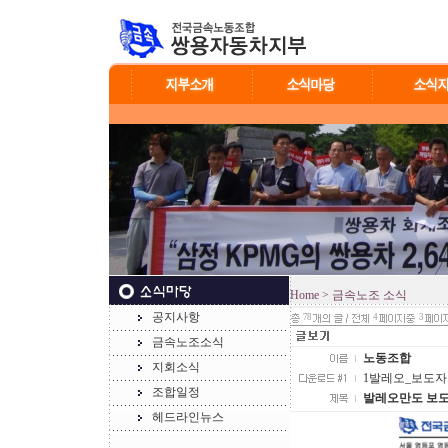
Home
> 금속노조 소식
공지사항
78
4
3
금속노조소식
노동조합
지회소식
1발레오_보도자료.j
조합일정
발레오만도 보
헤드라인뉴스