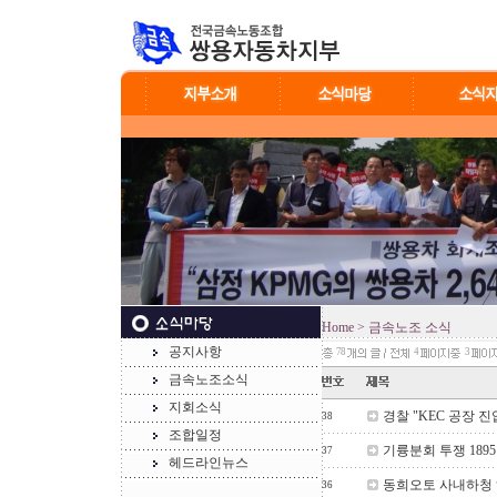
Home
> 금속노조 소식
공지사항
78
4
3
금속노조소식
지회소식
경찰 "KEC 공장 진
38
조합일정
기륭분회 투쟁 189
37
헤드라인뉴스
동희오토 사내하청
36