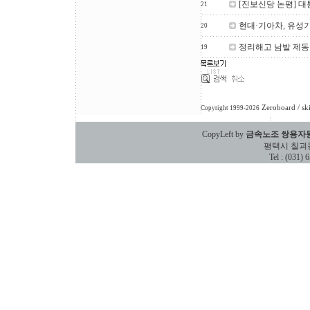
[진보신당 논평] 
21
현대·기아차, 유성
20
정리해고 남발 제동
19
Zeroboard
/ sk
Copyright 1999-2026
CopyLeft by
금속노조 쌍용자
평택시 칠괴동 588
Tel : (031)