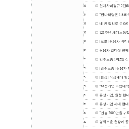
현대차비정규 2천
35
"한나라당은 1초라
34
네 번 잘려도 웃으며 
33
121주년 세계노동
32
[보도] 쌍용차 비
31
쌍용차 열다섯 번째
30
민주노총 1박2일 
29
[민주노총] 쌍용차 
28
[현장] 직장폐쇄 
27
“유성기업 파업대책
26
유성기업, 원청 현
25
유성기업 사태 현대
24
"연봉 7000만원 
23
평화로운 현장에 
22