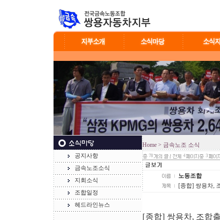
Home
> 금속노조 소식
공지사항
78
4
3
금속노조소식
노동조합
지회소식
[종합] 쌍용차,
조합일정
헤드라인뉴스
[종합] 쌍용차, 조