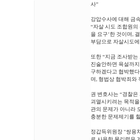
사”
강압수사에 대해 금속
“자살 시도 조합원의
을 요구’한 것이며,
부담으로 자살시도에 
또한 “지금 조사받는
진술안하면 욕설까지 
구하겠다고 협박했다
며, 형법상 협박죄와
권 변호사는 “경찰은
괴멸시키려는 목적을 
관의 문제가 아니라 
충분한 문제제기를 할
정갑득위원장 "쌍용차
로 사용한 물리력은 