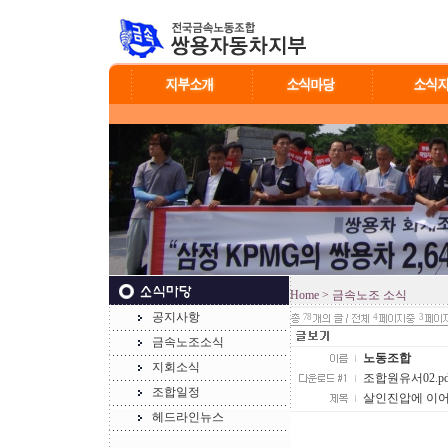
Home
> 금속노조 소식
공지사항
78
4
3
금속노조소식
노동조합
지회소식
조합원유서02.pdf 
조합일정
살인진압에 이어
헤드라인뉴스