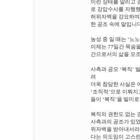
이런 상태를 알리고 
로 강압수사를 자행했
허위자백을 강요하며 
한 공조 속에 말입니다
농성 중 일 때는 ‘노
이제는 77일간 목숨
간으로서의 삶을 모조
사측과 공모 ‘복직’
려
더욱 참담한 사실은 
‘조직적’으로 이뤄지
들이 ‘복직’을 빌미
복직의 권한도 없는 
사측과의 공조가 있었
위자백을 받아내서라도
다는 의도임이 고스란