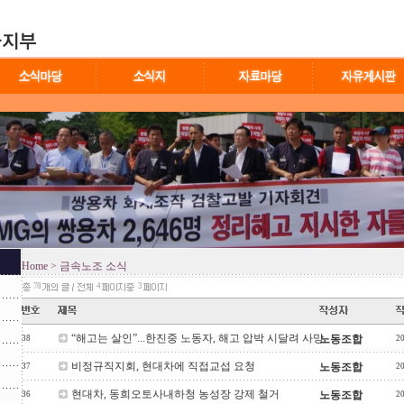
Home
> 금속노조 소식
78
4
3
“해고는 살인”...한진중 노동자, 해고 압박 시달려 사망
노동조합
38
2
비정규직지회, 현대차에 직접교섭 요청
노동조합
37
2
현대차, 동희오토사내하청 농성장 강제 철거
노동조합
36
2