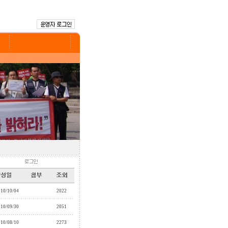
010/10/04
2022
010/09/30
2051
010/08/10
2273