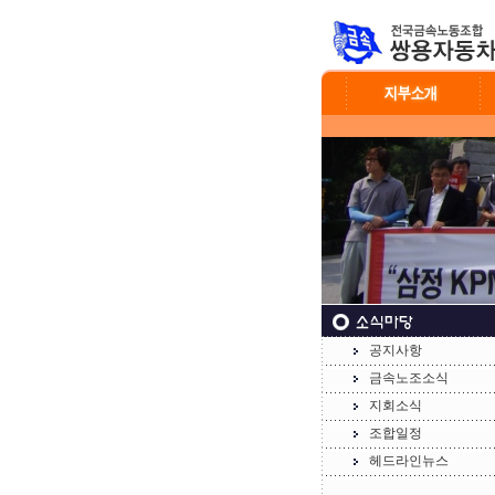
공지사항
금속노조소식
지회소식
조합일정
헤드라인뉴스