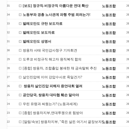
[보도] 정규직-비정규직 아름다운 연대 확산
노동조합
35
2
노동부와 경총 노사관계 파행 주범 죄려는가!
노동조합
34
2
발레오만도 규탄 보도자료
노동조합
33
2
발레오만도 보도자료
노동조합
32
2
발레오만도 성명서
노동조합
31
2
쌍용차 사태 국민감사청구 기자회견
노동조합
30
2
도루코 비정규직 해고자 원직복직 합의
노동조합
29
2
[종합] 쌍용차, 조합출입 봉쇄한 채 금속탈퇴 추진
노동조합
28
2
살인진압에 이어 강압수사로 죽일건가?
노동조합
27
2
쌍용차 살인진압 피해자 증언대회 열려
노동조합
26
2
공안당국, 쌍용차 대타협 훼손 말아야
노동조합
25
2
우린 유령과 싸웠는가? (노동과세계)
노동조합
24
2
[종합] 쌍용차지부,연대투쟁으로 힘받아
노동조합
23
2
[알림/속보] 쌍용차지부, "죽든 살든 여기서 끝장보자!"
노동조합
22
2