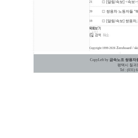
[알림/속보] <속보
21
쌍용차 노동자들 “
20
[알림/속보] 쌍용
19
Zeroboard
/ sk
Copyright 1999-2026
CopyLeft by
금속노조 쌍용자
평택시 칠괴동 588
Tel : (031)