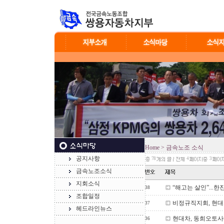
Home
> 금속노조 소식
공지사항
78
4
3
금속노조소식
지회소식
“해고는 살인”...
38
조합일정
비정규직지회, 현대
37
헤드라인뉴스
현대차, 동희오토사
36