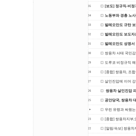
[보도] 정규직-비
35
노동부와 경총 노사
34
발레오만도 규탄 
33
발레오만도 보도자
32
발레오만도 성명서
31
쌍용차 사태 국민
30
도루코 비정규직 해
29
[종합] 쌍용차, 조
28
살인진압에 이어 강
27
쌍용차 살인진압 
26
공안당국, 쌍용차 
25
우린 유령과 싸웠는
[종합] 쌍용차지부
23
[알림/속보] 쌍용차
22