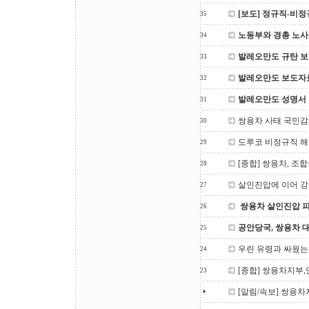
[보도] 정규직-비
35
노동부와 경총 노사
34
발레오만도 규탄 
33
발레오만도 보도자
32
발레오만도 성명서
31
쌍용차 사태 국민
30
도루코 비정규직 해
29
[종합] 쌍용차, 조
28
살인진압에 이어 강
27
쌍용차 살인진압 
26
공안당국, 쌍용차 
25
우린 유령과 싸웠는
24
[종합] 쌍용차지부
23
[알림/속보] 쌍용차