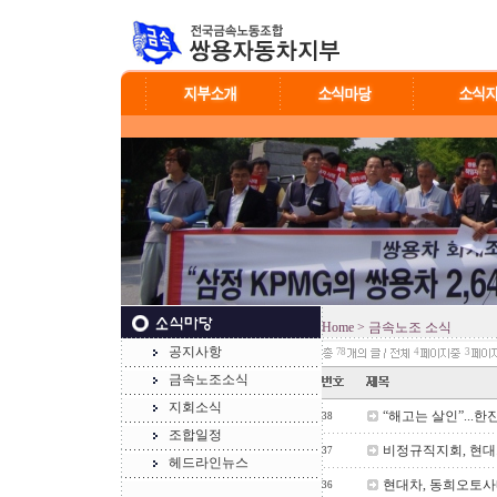
Home
> 금속노조 소식
공지사항
78
4
3
금속노조소식
지회소식
“해고는 살인”...
38
조합일정
비정규직지회, 현대
37
헤드라인뉴스
현대차, 동희오토사
36