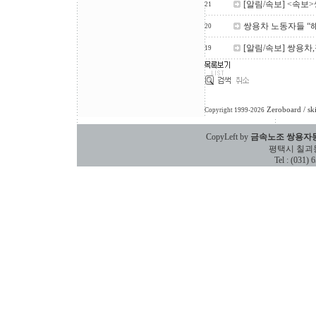
[알림/속보] <속보
21
쌍용차 노동자들 “
20
[알림/속보] 쌍용
19
Zeroboard
/ sk
Copyright 1999-2026
CopyLeft by
금속노조 쌍용자
평택시 칠괴동 588
Tel : (031)