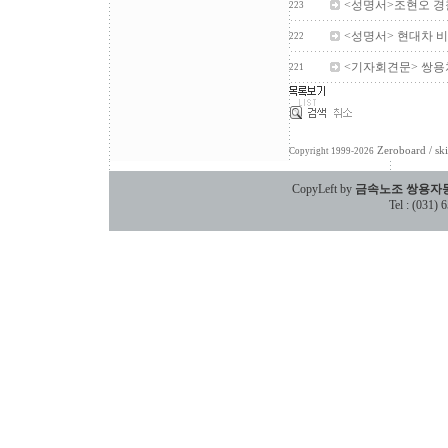
<성명서>조현오 경
223
<성명서> 현대차 
222
<기자회견문> 쌍용차
221
Zeroboard
/ sk
Copyright 1999-2026
CopyLeft by
금속노조 쌍용자
Tel : (031)