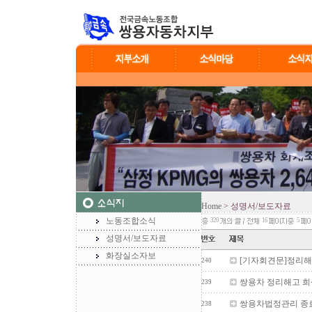
Home
> 성명서/보도자료
노동조합소식
320
16
5
성명서/보도자료
화장실소자보
[기자회견문]정리해
240
쌍용차 정리해고 희
239
쌍용차법정관리 종
238