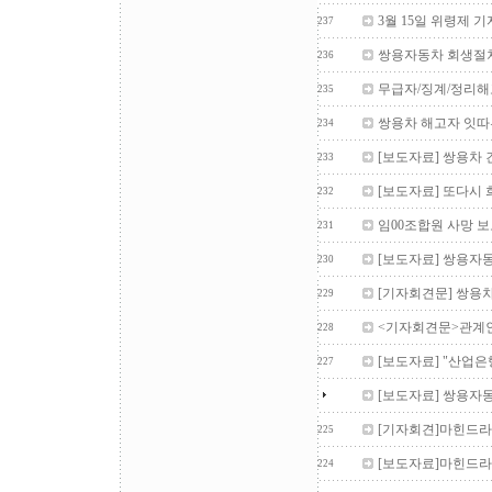
3월 15일 위령제 
237
쌍용자동차 회생절차
236
무급자/징계/정리해
235
쌍용차 해고자 잇따
234
[보도자료] 쌍용차 
233
[보도자료] 또다시 
232
임00조합원 사망 
231
[보도자료] 쌍용자동
230
[기자회견문] 쌍용차
229
<기자회견문>관계인
228
[보도자료] "산업은
227
[보도자료] 쌍용자동
[기자회견]마힌드라
225
[보도자료]마힌드라
224