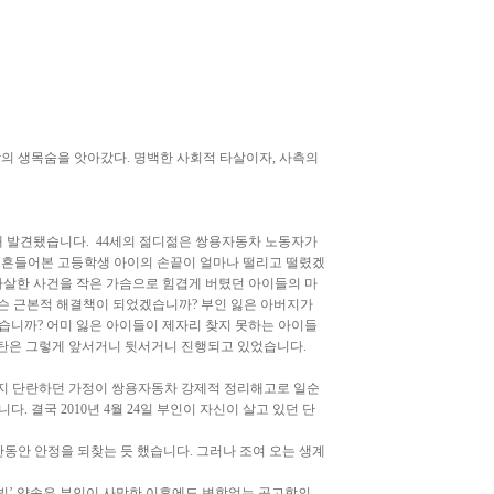
장의 생목숨을 앗아갔다. 명백한 사회적 타살이자, 사측의
한 채 발견됐습니다. 44세의 젊디젊은 쌍용자동차 노동자가
 흔들어본 고등학생 아이의 손끝이 얼마나 떨리고 떨렸겠
신 자살한 사건을 작은 가슴으로 힘겹게 버텼던 아이들의 마
무슨 근본적 해결책이 되었겠습니까? 부인 잃은 아버지가
습니까? 어미 잃은 아이들이 제자리 찾지 못하는 아이들
파탄은 그렇게 앞서거니 뒷서거니 진행되고 있었습니다.
 5월까지 단란하던 가정이 쌍용자동차 강제적 정리해고로 일순
결국 2010년 4월 24일 부인이 자신이 살고 있던 단
한동안 안정을 되찾는 듯 했습니다. 그러나 조여 오는 생계
빛’ 약속은 부인이 사망한 이후에도 변함없는 공고함의