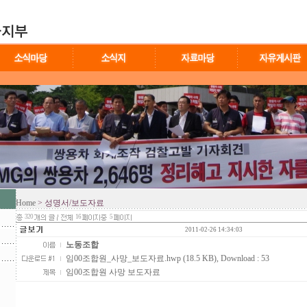
Home
> 성명서/보도자료
320
16
5
2011-02-26 14:34:03
노동조합
임00조합원_사망_보도자료.hwp (18.5 KB)
, Download : 53
임00조합원 사망 보도자료