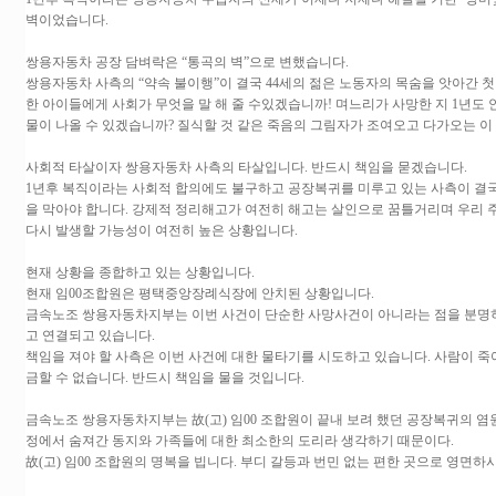
벽이었습니다.
쌍용자동차 공장 담벼락은 “통곡의 벽”으로 변했습니다.
쌍용자동차 사측의 “약속 불이행”이 결국 44세의 젊은 노동자의 목숨을 앗아간 
한 아이들에게 사회가 무엇을 말 해 줄 수있겠습니까! 며느리가 사망한 지 1년도
물이 나올 수 있겠습니까? 질식할 것 같은 죽음의 그림자가 조여오고 다가오는 이
사회적 타살이자 쌍용자동차 사측의 타살입니다. 반드시 책임을 묻겠습니다.
1년후 복직이라는 사회적 합의에도 불구하고 공장복귀를 미루고 있는 사측이 결국
을 막아야 합니다. 강제적 정리해고가 여전히 해고는 살인으로 꿈틀거리며 우리 
다시 발생할 가능성이 여전히 높은 상황입니다.
현재 상황을 종합하고 있는 상황입니다.
현재 임00조합원은 평택중앙장례식장에 안치된 상황입니다.
금속노조 쌍용자동차지부는 이번 사건이 단순한 사망사건이 아니라는 점을 분명히
고 연결되고 있습니다.
책임을 져야 할 사측은 이번 사건에 대한 물타기를 시도하고 있습니다. 사람이 
금할 수 없습니다. 반드시 책임을 물을 것입니다.
금속노조 쌍용자동차지부는 故(고) 임00 조합원이 끝내 보려 했던 공장복귀의 염
정에서 숨져간 동지와 가족들에 대한 최소한의 도리라 생각하기 때문이다.
故(고) 임00 조합원의 명복을 빕니다. 부디 갈등과 번민 없는 편한 곳으로 영면하