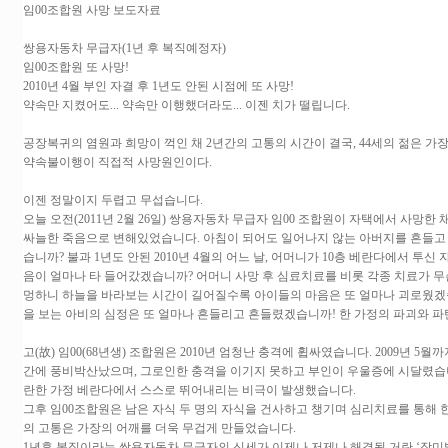
임00조합원 사망 보도자료
쌍용자동차 무급자(1년 후 복직예정자)
임00조합원 또 사망!
2010년 4월 부인 자결 후 1년도 안된 시점에 또 사망!
약속만 지켰어도... 약속만 이행했더라도... 이젠 치가 떨립니다.
공장복귀의 염원과 희망이 꺽인 채 2년간의 고통의 시간이 결국, 44세의 젊은 가
약속불이행이 직접적 사망원인이다.
이젠 정말이지 두렵고 무섭습니다.
오늘 오전(2011년 2월 26일) 쌍용자동차 무급자 임00 조합원이 자택에서 사망
싸늘한 죽음으로 변해있었습니다. 아침이 되어도 일어나지 않는 아버지를 흔들고
습니까? 불과 1년도 안된 2010년 4월의 어느 날, 어머니가 10층 베란다에서 투
음이 얼마나 타 들어갔겠습니까? 어머니 사망 후 심료치료를 비롯 각종 치료가 
멍하니 하늘을 바라보는 시간이 길어질수록 아이들의 마음은 또 얼마나 괴로웠겠
을 보는 아비의 심정은 또 얼마나 흔들리고 흔들렸겠습니까! 한 가정의 파괴와 
고(故) 임00(68년생) 조합원은 2010년 엄청난 충격에 휩싸였습니다. 2009년
간에 풍비박산났으며, 그로인한 충격을 이기지 못하고 부인이 우울증에 시달렸습니다. 
란한 가정 베란다에서 스스로 뛰어내리는 비극이 발생했습니다.
그후 임00조합원은 남은 자식 두 명의 자식을 건사하고 챙기며 심리치료를 통해 
의 고통은 가장의 어깨를 더욱 무겁게 만들었습니다.
1년후 복직이라는 쌍용자동차 무급자의 신세가 이제나 저제나 해결될 거란 ‘장미