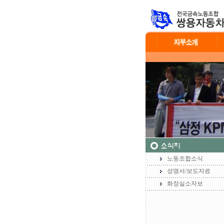
노동조합소식
성명서/보도자료
화장실소자보