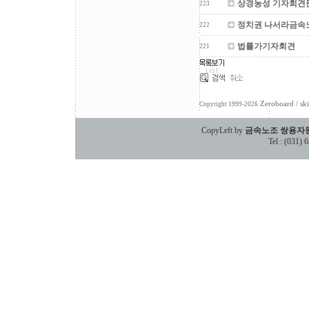
상경농성 기자회견
223
정치권 나서라금
222
법률가기자회견
221
Zeroboard
/ sk
Copyright 1999-2026
CopyLeft by
금속노조 쌍용자
Tel : (031)