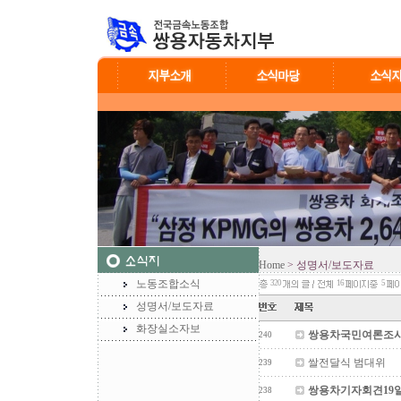
Home
> 성명서/보도자료
노동조합소식
320
16
5
성명서/보도자료
화장실소자보
쌍용차국민여론조사
240
쌀전달식 범대위
239
쌍용차기자회견19일
238