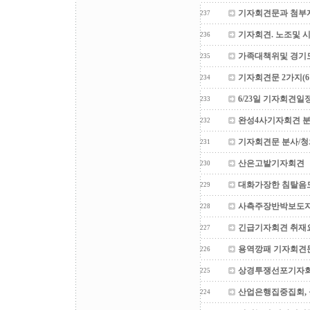
기자회견문과 첨부
237
기자회견. 노조및 
236
가족대책위및 경기
235
기자회견문 2가지(6월
234
6/23일 기자회견일
233
완성4사기자회견 
232
기자회견문 분사/청
231
산은고발기자회견
230
대화가장한 침탈음
229
사측주장반박보도
228
긴급기자회견 취재
227
용역깡패 기자회견문
226
상경투쟁선포기자
225
산업은행집중집회, 
224