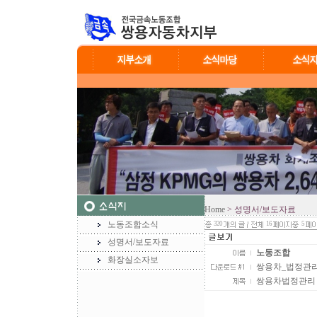
Home
> 성명서/보도자료
노동조합소식
320
16
5
성명서/보도자료
노동조합
화장실소자보
쌍용차_법정관리_
쌍용차법정관리 