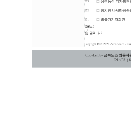
상경농성 기자회견
223
정치권 나서라금
222
법률가기자회견
221
Zeroboard
/ sk
Copyright 1999-2026
CopyLeft by
금속노조 쌍용자
Tel : (031)