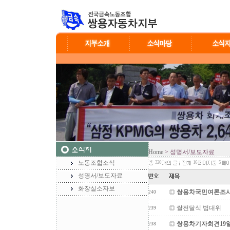
Home
> 성명서/보도자료
노동조합소식
320
16
5
성명서/보도자료
화장실소자보
쌍용차국민여론조사
240
쌀전달식 범대위
239
쌍용차기자회견19일
238