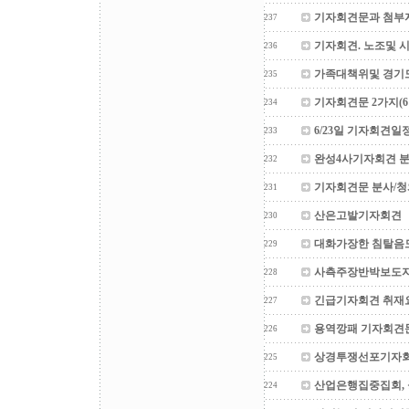
기자회견문과 첨부
237
기자회견. 노조및 
236
가족대책위및 경기
235
기자회견문 2가지(6월
234
6/23일 기자회견일
233
완성4사기자회견 
232
기자회견문 분사/청
231
산은고발기자회견
230
대화가장한 침탈음
229
사측주장반박보도
228
긴급기자회견 취재
227
용역깡패 기자회견문
226
상경투쟁선포기자
225
산업은행집중집회, 
224