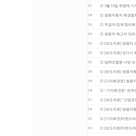
3월 15일 위령제 
237
쌍용자동차 회생절차
236
무급자/징계/정리해
235
쌍용차 해고자 잇따
234
[보도자료] 쌍용차 
233
[보도자료] 또다시 
232
임00조합원 사망 
231
[보도자료] 쌍용자동
230
[기자회견문] 쌍용차
229
<기자회견문>관계인
228
[보도자료] "산업은
227
[보도자료] 쌍용자동
226
[기자회견]마힌드라
225
[보도자료]마힌드라
224