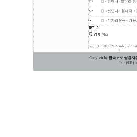
<성명서>조현오 경
223
<성명서> 현대차 
222
<기자회견문> 쌍용차
Zeroboard
/ sk
Copyright 1999-2026
CopyLeft by
금속노조 쌍용자
Tel : (031)