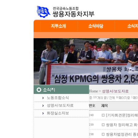
Home
> 성명서/보도자료
노동조합소식
320
16
5
성명서/보도자료
화장실소자보
[기자회견문]정리해
240
쌍용차 정리해고 희
239
쌍용차법정관리 종
238