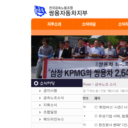
Home
> 금속노조 소식
공지사항
78
4
1
금속노조소식
지회소식
'희망버스' 시즌2 
78
조합일정
유성기업 사태, 법원
헤드라인뉴스
한진본사 본때! 1인
76