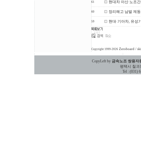
현대차 아산 노조간부
61
정리해고 남발 제동
60
현대·기아차, 유성
59
Zeroboard
/ sk
Copyright 1999-2026
CopyLeft by
금속노조 쌍용자
평택시 칠괴동 588
Tel : (031)