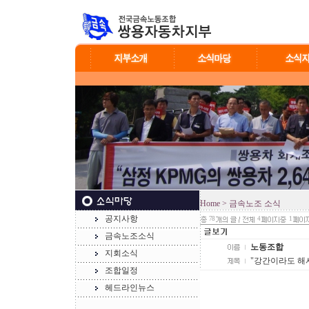
Home
> 금속노조 소식
공지사항
78
4
1
금속노조소식
노동조합
지회소식
"강간이라도 해
조합일정
헤드라인뉴스