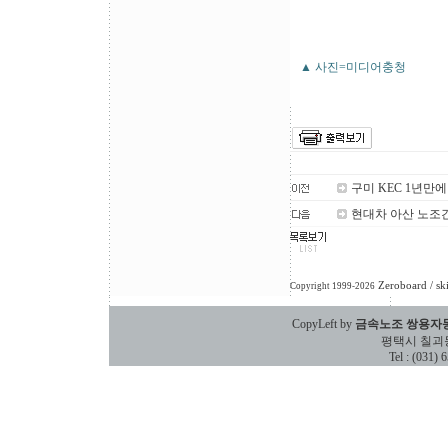
▲ 사진=미디어충청
구미 KEC 1년만
현대차 아산 노조간
Zeroboard
/ sk
Copyright 1999-2026
CopyLeft by
금속노조 쌍용자
평택시 칠괴동 588
Tel : (031)