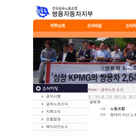
Home
> 금속노조 소식
공지사항
78
4
1
금속노조소식
노동조합
지회소식
현대차 아산 노조
조합일정
헤드라인뉴스