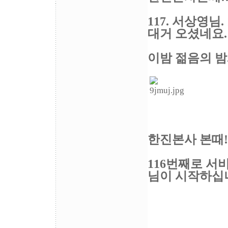
117. 서상영님
대거 오셨네요.
이밤 젊음의 밤
한진본사 본때!
116번째로 서
님이 시작하십