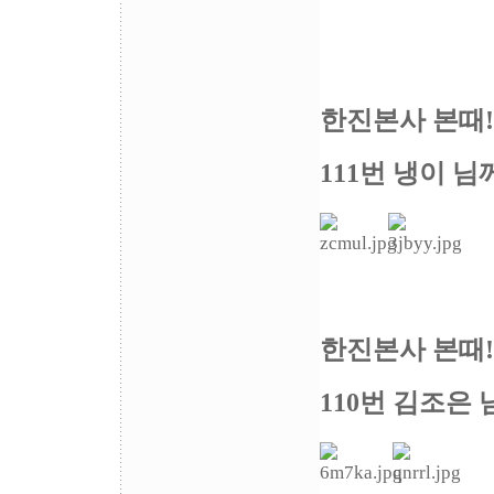
한진본사 본때!
111번 냉이 
한진본사 본때!
110번 김조은