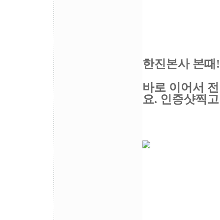
한진본사 본때!
바로 이어서 전
요. 인증샷찍고