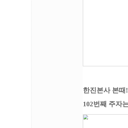
한진본사 본때!
102번째 주자는