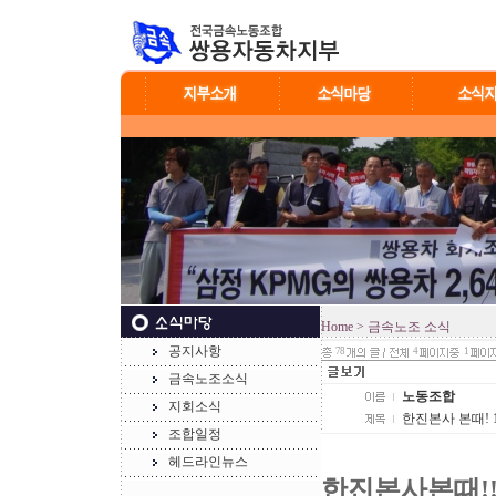
Home
> 금속노조 소식
공지사항
78
4
1
금속노조소식
노동조합
지회소식
한진본사 본때! 1
조합일정
헤드라인뉴스
한진본사본때!!