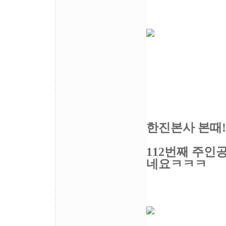
한진본사 본때!
112번째 주인
네요ㅋㅋㅋ