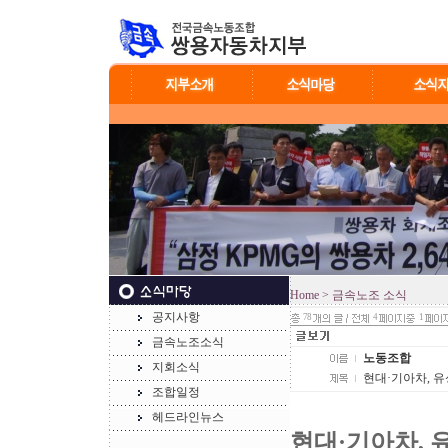
Home
> 금속노조 소식
공지사항
78
4
1
금속노조소식
노동조합
지회소식
현대·기아차, 유
조합일정
헤드라인뉴스
현대·기아차, 