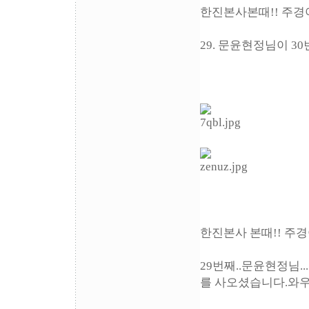
한진본사본때!! 주경
29. 문윤현정님이 30
한진본사 본때!! 주경
29번째..문윤현정님
를 사오셨습니다.와우