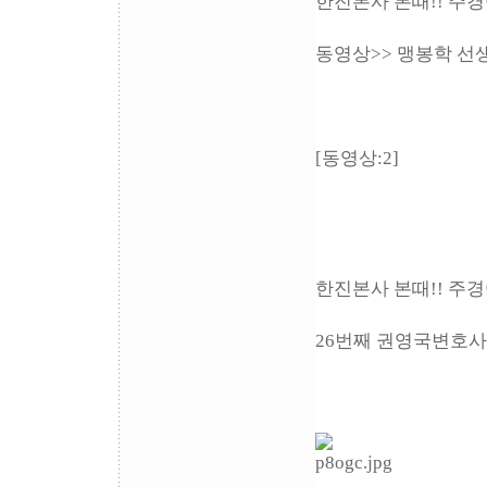
한진본사 본때!! 주경
동영상>> 맹봉학 선생님
[동영상:2]
한진본사 본때!! 주경
26번째 권영국변호사,