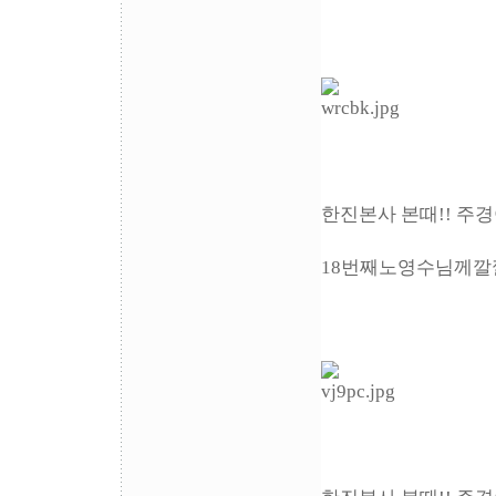
한진본사 본때!! 주경야
18번째노영수님께깔깔