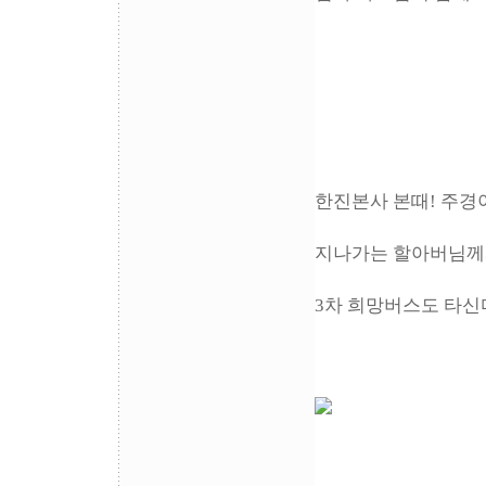
한진본사 본때! 주경야
지나가는 할아버님께
3차 희망버스도 타