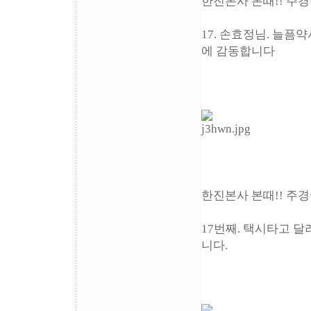
한진본사 본때!! 주경
17. 손효정님. 늘픔
에 감동합니다
한진본사 본때!! 주경
17번째. 택시타고 달
니다.