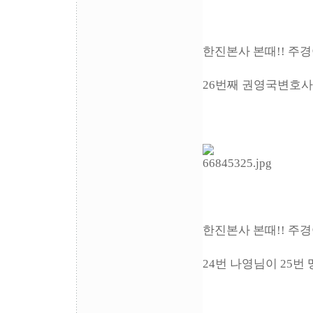
한진본사 본때!! 주경
26번째 권영국변호사
한진본사 본때!! 주경
24번 나영님이 25번