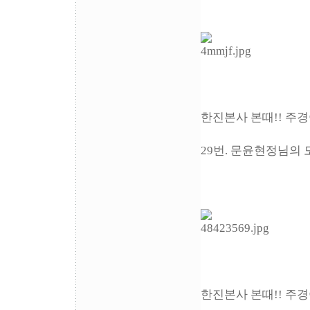
한진본사 본때!! 주경야독
29번. 문윤현정님의
한진본사 본때!! 주경