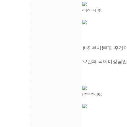
한진본사본때! 주경야
32번째 탁이미정님입