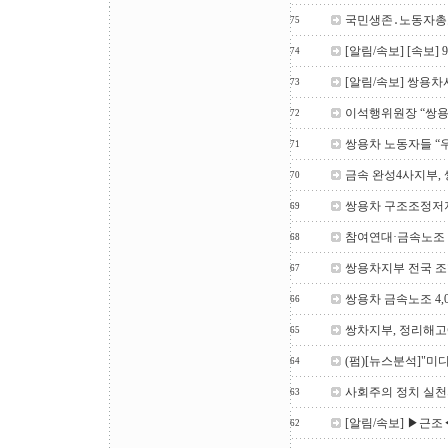
국민생존․노동자총
75
[알림/속보] [속보
74
[알림/속보] 쌍용차
73
이석행위원장 “쌍
72
쌍용차 노동자들 “
71
금속 완성4사지부,
70
쌍용차 구조조정저
69
참여연대·금속노조
68
쌍용차지부 전국 
67
쌍용차 금속노조 4,
66
쌍차지부, 정리해고
65
(펌)[뉴스분석]"미
64
사회주의 정치 실천
63
[알림/속보] ▶근
62