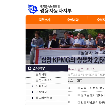
Home
> 금속노조 소식
공지사항
78
4
1
금속노조소식
지회소식
금속노조 문화 학교
78
조합일정
전태일 열사 앞에서 
77
헤드라인뉴스
언론악법,공기업구
76