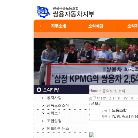
Home
> 금속노조 소식
공지사항
78
4
1
금속노조소식
노동조합
지회소식
[알림/속보] 쌍
조합일정
헤드라인뉴스