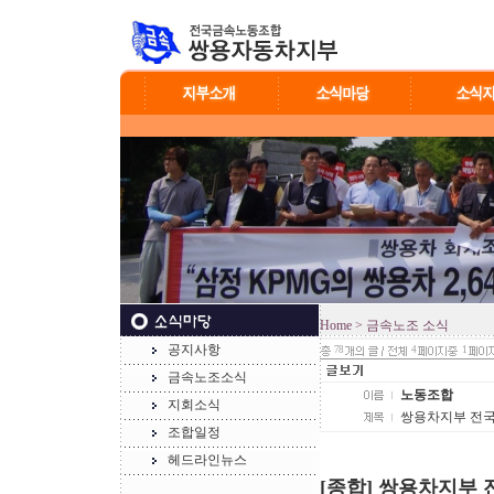
Home
> 금속노조 소식
공지사항
78
4
1
금속노조소식
노동조합
지회소식
쌍용차지부 전국
조합일정
헤드라인뉴스
[종합] 쌍용차지부