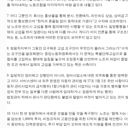
를 막아내려는 노동조합을 마지막까지 벼랑 끝으로 내몰고 있다.
7. 어디 그뿐인가. 회사는 홍보물을 통해 분사, 전환배치, 라인속도 상승, 상여금 2
적으로 통보했으며 “한치의 흔들림 없이 원칙대로 가겠다”고 수차례 선포하였다.
상 노조와 반드시 교섭을 통해 합의해야만 시행할 수 있는 조치로서, 일방통행을
체의 교섭을 하지 않겠다는 태도에 다름 아니다. 게다가 이미 언론을 통해 구조
하는 등, 노조와의 대화에 어떠한 진정성도 보여주지 않고 있다.
8. 쌍용차지부가 그동안 요구해온 교섭 요구안이 무엇인지 몰라서 그러는가? 
는 요구안을 발표해왔다. 중앙노동위원회에서도 이 문제는 특별단체교섭으로 풀 
협의를 고집하는 행태에 일침을 놓으며 조정중지를 선언하여 노조의 파업이 합법임
한 조건 속에서 일체의 교섭을 거부하고 있는 쪽은 사측이다.
9. 일방적인 정리해고 강행만이 아니라, 정비사업소에 대한 외주화를 통한 명백
고 이다. 서비스센터 내 외주 운영은 자동차 관리법 제 57조 1항 2조 위반 사항이다
동차 관리사업자의 금지행위) 1항 (자동차 관리 사업자는 다음 각호의 행위를 하여서
장의 전부 또는 일부를 다른 사람에게 임대하거나. 점용하게 하는 행위)
법정관리 하에서 판사가 판단함에도 불법과 탈법이 버젓이 벌어지고 있는 것이 
다.
10. 다시 한 번 쌍용차에서 새로운 모델을 만들 것을 촉구한다. 노조는 ‘함께 사는
을 담보로 1,000억 투자, 비정규직의 고용안정을 위한 12억의 출연을 제안했다.
지 동반하는 인력운영방식, 추가 부담 없이 오히려 제도적 지원을 통해 인건비 지