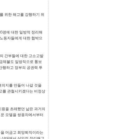
를 위한 해고를 강행하기 위
05명에 대한 일방적 정리해
별노동자들에게 대한 협박으
합의 간부들에 대한 고소고발
 임금체불도 일방적으로 통보
 단행하고 정부의 공권력 투
극복의지를 만들어 나갈 것을
해고를 관철시키겠다는 비정상
 비용을 초래했던 낣은 과거의
로운 모델을 쌍용차에서부터
눈물을 머금고 희망퇴직이라는
한 상태에서 살인적 정리해고