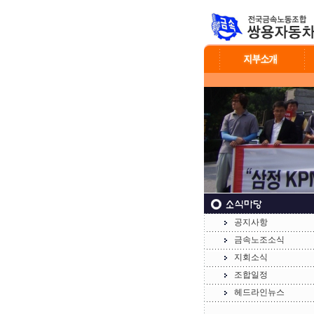
공지사항
금속노조소식
지회소식
조합일정
헤드라인뉴스