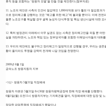
휴직 등을 포함하는 ‘쌍용차 모델’을 만들 것을 제안한다.(첨부자료)
11. 노조의 제안은 사측의 인건비 절감액인 1,890여억원 보다 훨씬 더 절감효과가
으로 정리해고를 강행하는 것은 “해고를 위한 해고”에 불과할 뿐이다. 이에 전면
물론 노조요구를 묵살할 경우 굴뚝 농성자 단식투쟁 및 핵심 생산시설에 대한 요
다.
12. 특히 법정관리 아래에서 아무 실권도 없는 사측은 정리해고만을 외칠 뿐 어떤
실을 개탄하면서, 노조와 책임 있는 정부당국자를 포함한 이해당사자들의 대화를 
13. 우리의 제안에도 불구하고 정리해고가 일방적으로 강행될 경우, 우리는 생존을
황이 올지라도 투쟁을 강력히 전개해 나갈 것임을 천명한다.
2009년 6월 1일
금속노조 쌍용자동차 지부
<1신> 쌍용차 5월31일 직장폐쇄
쌍용차 자본은 5월31일 8시30분 쌍용차평택공장에 한해 직장 폐쇄를 단행했다.
6월1일(월) 오전11시 쌍용차지부는 기자회견을 열어, 직장폐쇄에 대한 입장 및 
정당한 파업투쟁에 직장폐쇄가 웬말이냐