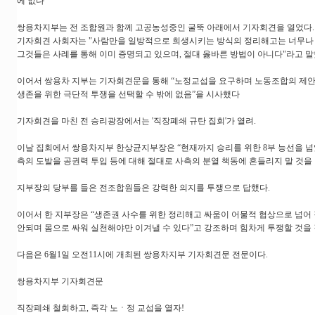
에 없다”
쌍용차지부는 전 조합원과 함께 고공농성중인 굴뚝 아래에서 기자회견을 열었다.
기자회견 사회자는 "사람만을 일방적으로 희생시키는 방식의 정리해고는 너무나
그것들은 사례를 통해 이미 증명되고 있으며, 절대 옳바른 방법이 아니다"라고 말
이어서 쌍용차 지부는 기자회견문을 통해 “노정교섭을 요구하며 노동조합의 제
생존을 위한 극단적 투쟁을 선택할 수 밖에 없음”을 시사했다
기자회견을 마친 전 승리광장에서는 '직장폐쇄 규탄 집회'가 열려.
이날 집회에서 쌍용차지부 한상균지부장은 “현재까지 승리를 위한 8부 능선을 넘
측의 도발을 공권력 투입 등에 대해 절대로 사측의 분열 책동에 흔들리지 말 것을
지부장의 당부를 들은 전조합원들은 강력한 의지를 투쟁으로 답했다.
이어서 한 지부장은 “생존권 사수를 위한 정리해고 싸움이 어물적 협상으로 넘어
안되며 몸으로 싸워 실천해야만 이겨낼 수 있다”고 강조하며 힘차게 투쟁할 것을
다음은 6월1일 오전11시에 개최된 쌍용차지부 기자회견문 전문이다.
쌍용차지부 기자회견문
직장폐쇄 철회하고, 즉각 노ㆍ정 교섭을 열자!