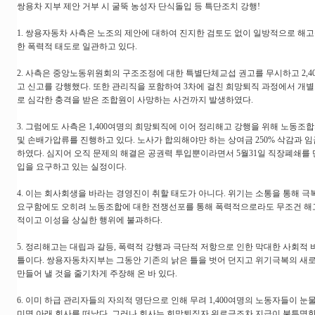
쌍용차 지부 제안 거부 시 굴뚝 농성자 단식돌입 등 특단조치 강행!
1. 쌍용자동차 사측은 노조의 제안에 대하여 진지한 검토도 없이 일방적으로 해고
한 폭력적 태도로 일관하고 있다.
2. 사측은 중앙노동위원회의 구조조정에 대한 특별단체교섭 권고를 무시하고 2,4
고 신고를 강행했다. 또한 관리직을 포함하여 3차에 걸친 희망퇴직 과정에서 개
로 심각한 충격을 받은 조합원이 사망하는 사건까지 발생하였다.
3. 그럼에도 사측은 1,400여명의 희망퇴직에 이어 정리해고 강행을 위해 노동조
및 손배가압류를 진행하고 있다. 노사가 합의해야만 하는 상여금 250% 삭감과
하였다. 심지어 오직 문제의 해결은 공권력 투입뿐이라면서 5월31일 직장폐쇄를
입을 요구하고 있는 실정이다.
4. 이는 회사회생을 바라는 경영진이 취할 태도가 아니다. 위기는 소통을 통해 
요구함에도 오히려 노동조합에 대한 전쟁선포를 통해 폭력적으로라도 무조건 
적이고 이성을 상실한 행위에 불과하다.
5. 정리해고는 대립과 갈등, 폭력적 강행과 극단적 저항으로 인한 막대한 사회적
틀이다. 쌍용자동차지부는 그동안 기존의 낡은 틀을 벗어 던지고 위기극복의 새
만들어 낼 것을 줄기차게 주장해 온 바 있다.
6. 이미 하급 관리자들의 자의적 명단으로 인해 무려 1,400여명의 노동자들이 
미명 아래 회사를 떠났다. 그러나 회사는 희망퇴직자 위로금조차 지급이 불투명