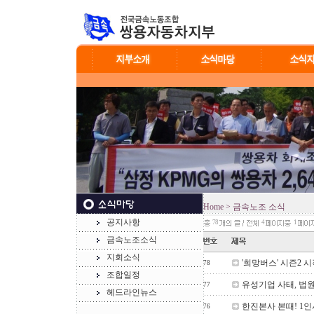
Home
> 금속노조 소식
공지사항
78
4
1
금속노조소식
지회소식
'희망버스' 시즌2 
78
조합일정
유성기업 사태, 법원
77
헤드라인뉴스
한진본사 본때! 1인
76