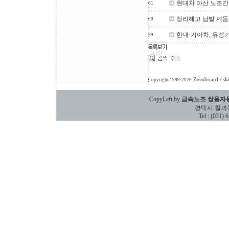
현대차 아산 노조간부
61
정리해고 남발 제동
60
현대·기아차, 유성
59
Zeroboard
/ sk
Copyright 1999-2026
CopyLeft by
금속노조 쌍용자
평택시 칠괴동 588
Tel : (031)