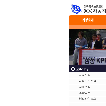
공지사항
금속노조소식
지회소식
조합일정
헤드라인뉴스