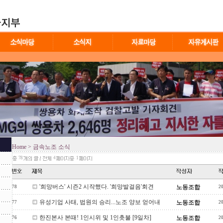
Home
> 금속노조 소식
78
4
1
'희망버스' 시즌2 시작했다. '희망발걸음'회견
노동조합
78
2
유성기업 사태, 법원의 승리...노조 양보 얻어내
노동조합
77
2
한진본사 본때! 1인시위 및 1인촛불 [9일차]
노동조합
76
2