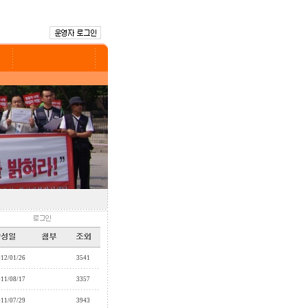
012/01/26
3541
011/08/17
3357
011/07/29
3943