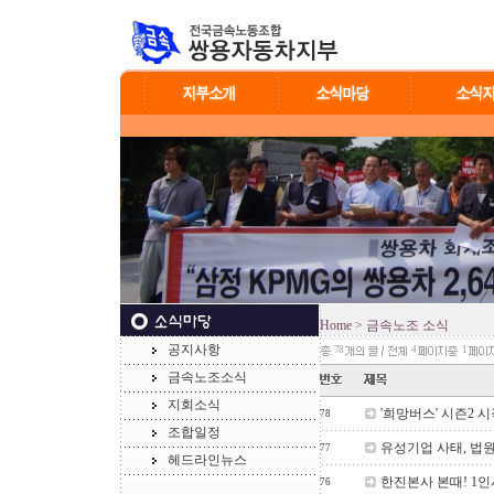
Home
> 금속노조 소식
공지사항
78
4
1
금속노조소식
지회소식
'희망버스' 시즌2 
78
조합일정
유성기업 사태, 법원
77
헤드라인뉴스
한진본사 본때! 1인
76