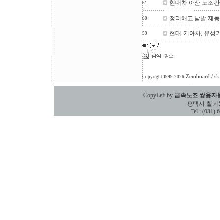
현대차 아산 노조간부
61
정리해고 남발 제동
60
현대·기아차, 유성
59
Zeroboard
/ sk
Copyright 1999-2026
CopyLeft by
금속노조 쌍용자
평택시 칠괴동 588
Tel : (031)