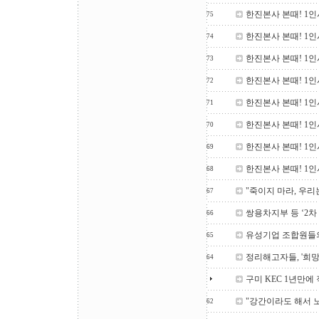
한진본사 본때! 1인
75
한진본사 본때! 1인
74
한진본사 본때! 1인
73
한진본사 본때! 1인
72
한진본사 본때! 1인
71
한진본사 본때! 1인
70
한진본사 본때! 1인
69
한진본사 본때! 1인
68
"죽이지 마라, 우리
67
쌍용차지부 등 ‘2차
66
유성기업 조합원들
65
정리해고자들, '희망
64
구미 KEC 1년만에
"강간이라도 해서 
62