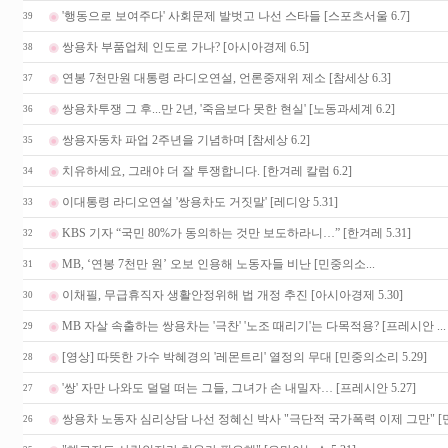
'행동으로 보여주다' 사회문제 발벗고 나선 스타들 [스포츠서울 6.7]
39
쌍용차 부품업체 인도로 가나? [아시아경제 6.5]
38
연봉 7천만원 대통령 라디오연설, 언론중재위 제소 [참세상 6.3]
37
쌍용차투쟁 그 후...만 2년, '죽음보다 못한 현실' [노동과세계 6.2]
36
쌍용자동차 파업 2주년을 기념하며 [참세상 6.2]
35
치유하세요, 그래야 더 잘 투쟁합니다. [한겨레 칼럼 6.2]
34
이대통령 라디오연설 '쌍용차도 거짓말' [레디앙 5.31]
33
KBS 기자 “국민 80%가 동의하는 것만 보도하라니…” [한겨레 5.31]
32
MB, ‘연봉 7천만 원’ 오보 인용해 노동자들 비난 [민중의소...
31
이채필, 무급휴직자 생활안정위해 법 개정 추진 [아시아경제 5.30]
30
MB 자살 속출하는 쌍용차는 '극찬' '노조 때리기'는 다목적용? [프레시안 ...
29
[영상] 따뜻한 가수 박혜경의 '레몬트리' 열정의 무대 [민중의소리 5.29]
28
'쌍' 자만 나와도 덜덜 떠는 그들, 그녀가 손 내밀자… [프레시안 5.27]
27
쌍용차 노동자 심리상담 나선 정혜신 박사 "극단적 국가폭력 이제 그만" [민.
26