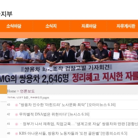
Home
> 언론보도
143
,
6/8 pages
"쌍용차 인수한 '마힌드라' 노사문화 최악" [오마이뉴스 6.16]
43
무차별적 DNA법은 위헌이다! [뉴시스 6.16]
42
ㆍ정부가 나서 재취업, 직업교육… ‘생계고로 자살’ 쌍용차와 딴판 [경향신.
41
KBS 아나운서들, 쌍용차 노동자들과 '도전 골든벨' [민중의소리 6.5]
40